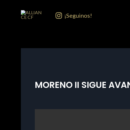
Ir
al
¡Seguinos!
contenido
Navegación
de
entradas
MORENO II SIGUE AV